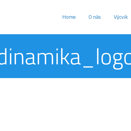
Home
O nás
Výcvik
dinamika_log