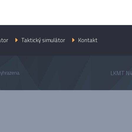
átor
Taktický simulátor
Kontakt
LKMT N4
vyhrazena.