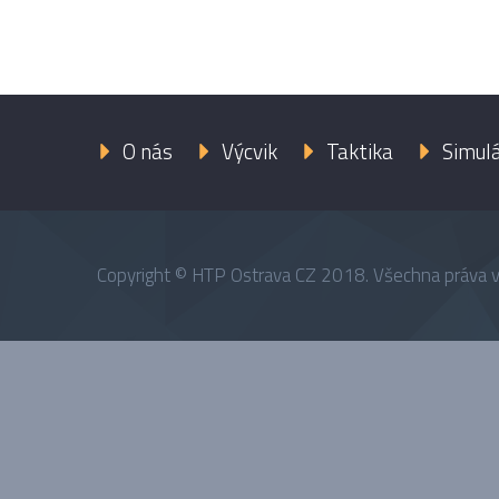
O nás
Výcvik
Taktika
Simul
Copyright © HTP Ostrava CZ 2018. Všechna práva 