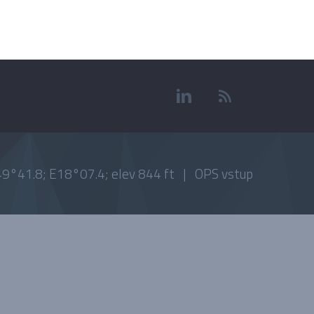
9°41.8; E18°07.4; elev 844 ft |
OPS vstup