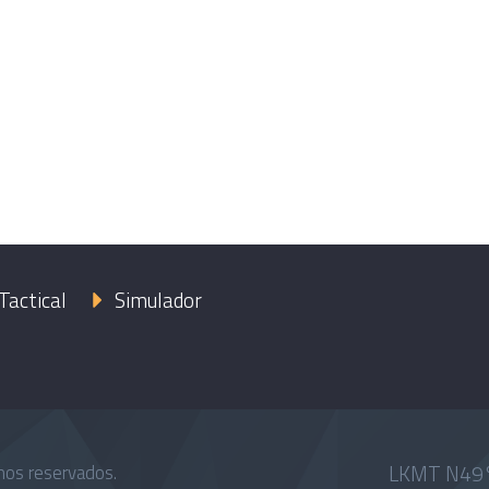
Tactical
Simulador
LKMT N49°
hos reservados.