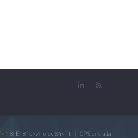
41.8; E18°07.4; elev 844 ft |
OPS entrada