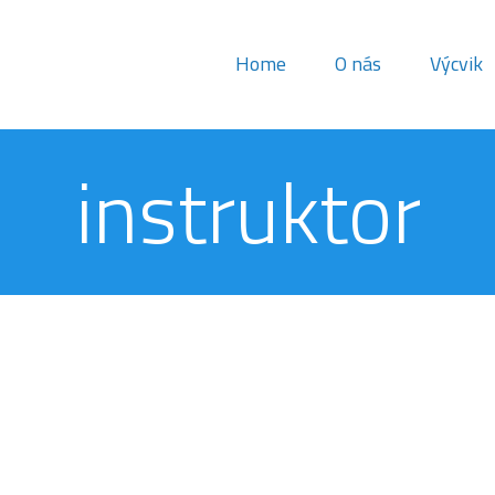
Home
O nás
Výcvik
instruktor