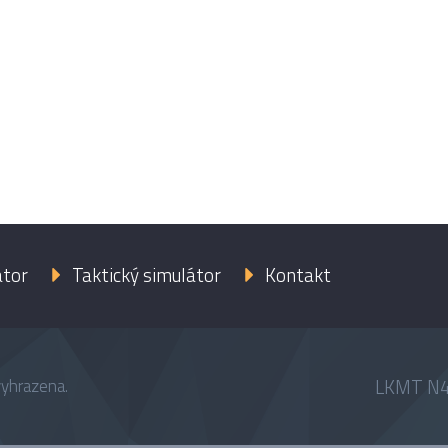
átor
Taktický simulátor
Kontakt
LKMT N4
vyhrazena.