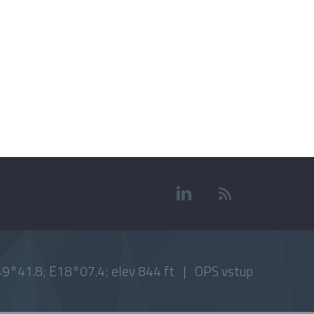
9°41.8; E18°07.4; elev 844 ft |
OPS vstup