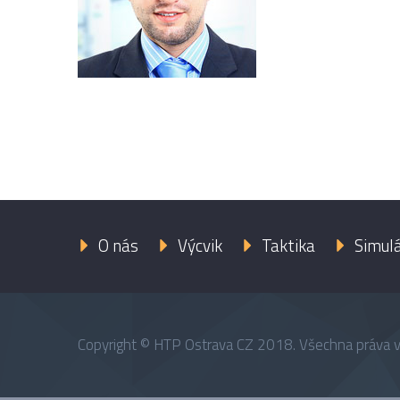
O nás
Výcvik
Taktika
Simul
Copyright © HTP Ostrava CZ 2018. Všechna práva 