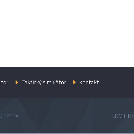
átor
Taktický simulátor
Kontakt
LKMT N4
vyhrazena.