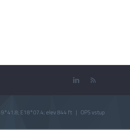
9°41.8; E18°07.4; elev 844 ft |
OPS vstup