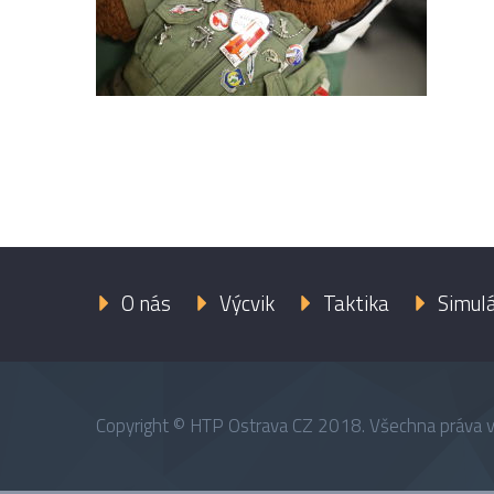
O nás
Výcvik
Taktika
Simul
Copyright © HTP Ostrava CZ 2018. Všechna práva 