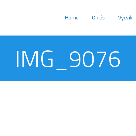
Home
O nás
Výcvik
IMG_9076