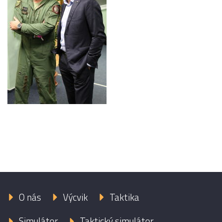
O nás
Výcvik
Taktika
Simulátor
Taktický simulátor